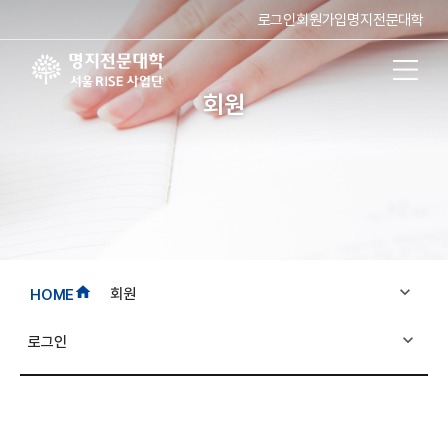
로그인
회원가입
명지전문대학
회원
expand_more
home
회원
HOME
expand_more
로그인