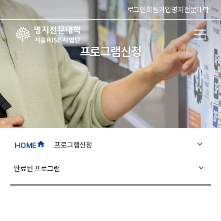
로그인
회원가입
명지전문대학
프로그램신청
expand_more
home
프로그램신청
HOME
expand_more
완료된 프로그램