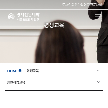
로그인
회원가입
명지전문대학
평생교육
expand_more
home
평생교육
HOME
expand_more
성인직업교육